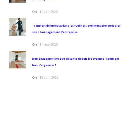
On :
11 juin 2026
Transfert de bureaux dans les Yvelines : comment bien préparer
son déménagement d’entreprise
On :
11 mai 2026
Déménagement longue distance depuis les Yvelines : comment
bien s’organiser ?
On :
15 avril 2026