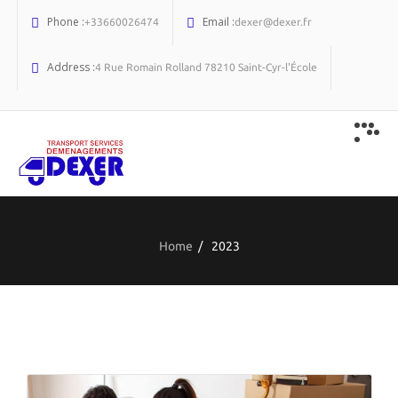
Phone :
Email :
+33660026474
dexer@dexer.fr
Address :
4 Rue Romain Rolland 78210 Saint-Cyr-l'École
Home
/
2023