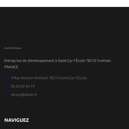
Société Dexer
Entreprise de déménagement à Saint-Cyr-l'École 78210 Yvelines
FRANCE
4 Rue Romain Rolland 78210 Saint-Cyr-l'École
06 60 02 64 74
dexer@dexer.fr
NAVIGUEZ