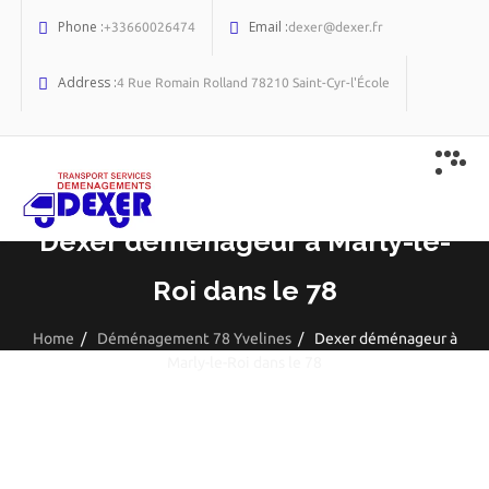
Phone :
Email :
+33660026474
dexer@dexer.fr
Address :
4 Rue Romain Rolland 78210 Saint-Cyr-l'École
Dexer déménageur à Marly-le-
Roi dans le 78
Home
/
Déménagement 78 Yvelines
/
Dexer déménageur à
Marly-le-Roi dans le 78