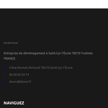
Société Dexer
Entreprise de déménagement à Saint-Cyr-l'École 78210 Yvelines
FRANCE
4 Rue Romain Rolland 78210 Saint-Cyr-l'École
06 60 02 64 74
dexer@dexer.fr
NAVIGUEZ