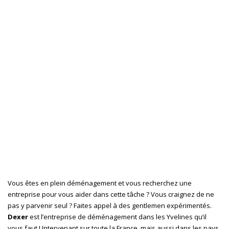
D É M É N A G E M E N T D E X
E R
déménageur à Marly-
le-Roi dans le 78
Pour un déménagement sans tracas dans les Yvelines,
contactez Dexer !
Vous êtes en plein déménagement et vous recherchez une
entreprise pour vous aider dans cette tâche ?
Vous craignez de ne
pas y parvenir seul ? Faites appel à des gentlemen expérimentés.
Dexer
est l’entreprise de déménagement dans les Yvelines qu’il
vous faut ! Intervenant sur toute la France, mais aussi dans les pays