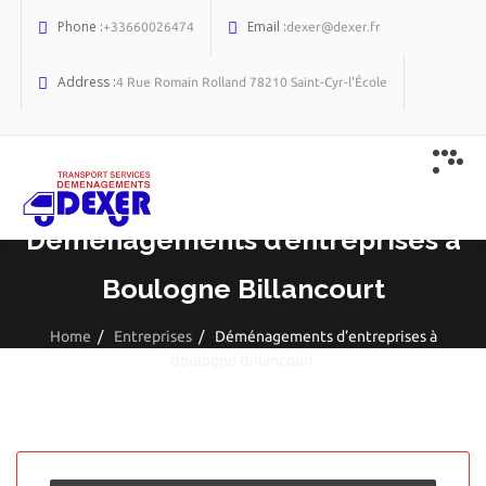
Phone :
Email :
+33660026474
dexer@dexer.fr
Address :
4 Rue Romain Rolland 78210 Saint-Cyr-l'École
Déménagements d’entreprises à
Boulogne Billancourt
Home
/
Entreprises
/
Déménagements d’entreprises à
Boulogne Billancourt