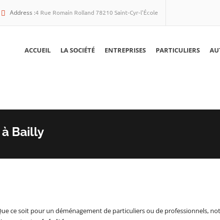
Address :
4 Rue Romain Rolland 78210 Saint-Cyr-l'École
ACCUEIL
LA SOCIÉTÉ
ENTREPRISES
PARTICULIERS
AU
 Bailly
Que ce soit pour un déménagement de particuliers ou de professionnels, no