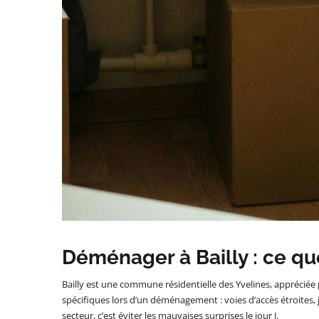
Déménager à Bailly : ce qu
Bailly est une commune résidentielle des Yvelines, appréciée 
spécifiques lors d’un déménagement : voies d’accès étroites, 
secteur, c’est éviter les mauvaises surprises le jour J.