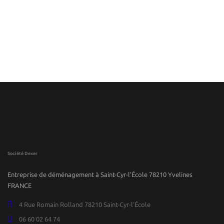
Société Dexer
Entreprise de déménagement à Saint-Cyr-l'École 78210 Yvelines
FRANCE
4 Rue Romain Rolland 78210 Saint-Cyr-l'École
06 60 02 64 74