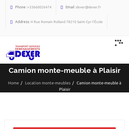
Phone :
Email :
+33660026474
dexer@dexer.fr
Address :
4 Rue Romain Rolland 78210 Saint-Cyr-l'École
Camion monte-meuble à Plaisir
Home
/
Location monte-meubles
/
Camion monte-meuble à
Plaisir