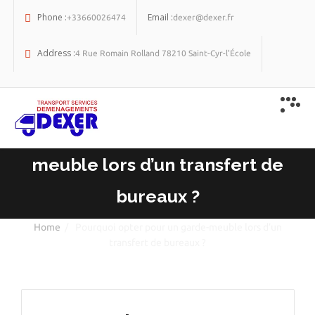
Phone :
Email :
+33660026474
dexer@dexer.fr
Address :
4 Rue Romain Rolland 78210 Saint-Cyr-l'École
Pourquoi opter pour un garde-
meuble lors d’un transfert de
bureaux ?
Home
/
Pourquoi opter pour un garde-meuble lors d’un
transfert de bureaux ?