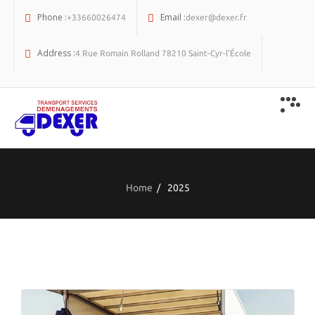
Phone :
Email :
+33660026474
dexer@dexer.fr
Address :
4 Rue Romain Rolland 78210 Saint-Cyr-l'École
Home
/
2025