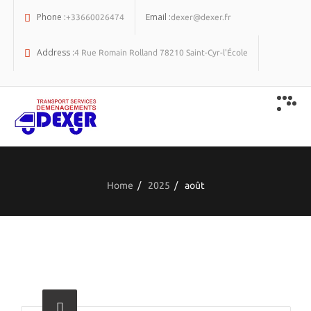
Phone :
Email :
+33660026474
dexer@dexer.fr
Address :
4 Rue Romain Rolland 78210 Saint-Cyr-l'École
Home
/
2025
/
août