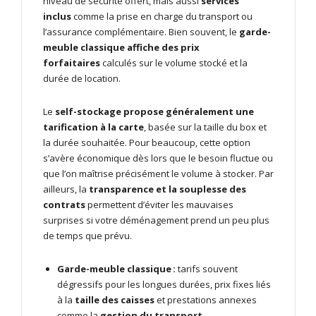
niveau de sécurité offert, mais aussi
services
inclus
comme la prise en charge du transport ou
l’assurance complémentaire. Bien souvent, le
garde-
meuble classique affiche des prix
forfaitaires
calculés sur le volume stocké et la
durée de location.
Le
self-stockage propose généralement une
tarification à la carte
, basée sur la taille du box et
la durée souhaitée. Pour beaucoup, cette option
s’avère économique dès lors que le besoin fluctue ou
que l’on maîtrise précisément le volume à stocker. Par
ailleurs, la
transparence et la souplesse des
contrats
permettent d’éviter les mauvaises
surprises si votre déménagement prend un peu plus
de temps que prévu.
Garde-meuble classique :
tarifs souvent
dégressifs pour les longues durées, prix fixes liés
à la
taille des caisses
et prestations annexes
comme la
gestion du transport
.